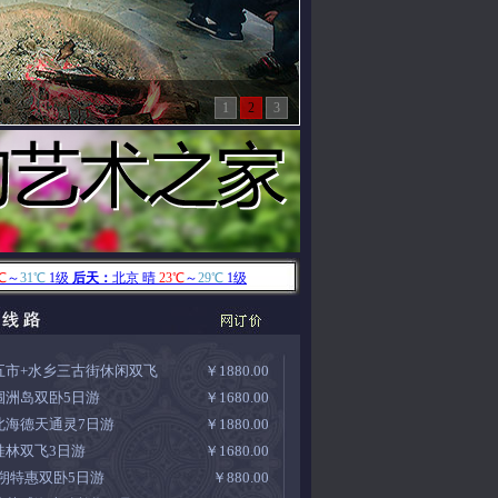
1
2
3
五市+水乡三古街休闲双飞
￥1880.00
涠洲岛双卧5日游
￥1680.00
北海德天通灵7日游
￥1880.00
桂林双飞3日游
￥1680.00
/朔特惠双卧5日游
￥880.00