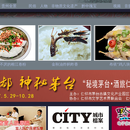
贵州全景
民俗
人物
非物质文化遗产
黔中瑰宝
视频
音
不厌的榕江卷粉
金秋油炸蚂蚱香
布依“鸡八块