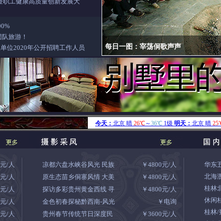
暨职工健康高质量创新发展大
0%
团队旅游！
每日一图：苗族芦笙
单位2020年公开招聘工作人员
8元/人
凉都六盘水峡谷风光 民族
￥4800元/人
华东
北海
8元/人
原生态苗乡侗寨风情 大美
￥4800元/人
桂林
8元/人
探访多彩贵州黄金西线 寻
￥4800元/人
休闲
0元/人
金色初春探秘黔西南-风光
￥电询
桂林
8元/人
贵州春节传统节日深度民
￥3600元/人