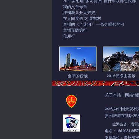
2023第七届“多彩贵州”自行车联赛总决赛
我的父亲母亲
洋槐花儿开见奶奶
在人间度假 之 展留村
贵州的《了迷河》 一条会唱歌的河
贵州戛陇塘行
化屋行
金阳的傍晚
2016梵净山雪景
关于本站
网站地
┊
本站为中国景观村
贵州旅游在线版权
旅游业务：贵州黔中
电话：+86.0851.8
贵州省
支持单位：