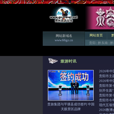
网站首页
网站新域名
www.66gz.cn
贵阳
|
黔东南
|
黔
2026年
贵阳市主
2026年
贵阳市第
别开生面“
贵阳市第
贵阳市今
贵旅集团与平塘县成功签约 中国
现代五项
天眼景区品牌
2026数