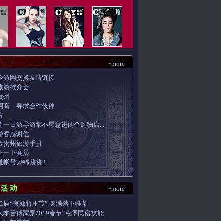
+more
旅游网交换友情链接
旅游推介会
貴州
招商，寻求合作伙伴
片
树一日游导游都不愿意进两个购物店...
游客感谢信
版贵州旅游手册
证一下会员
帐号@#$,谢谢!
+more
二届“夜郎竹王节” 圆满落下帷幕
大本营傅家寨2019春节“屯堡民俗技能