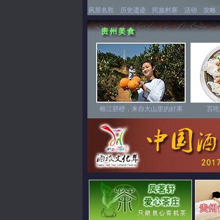
风景名胜
历史遗迹
民族村寨
活动
攻略
榕江脐橙，来自大山里的好果
百吃