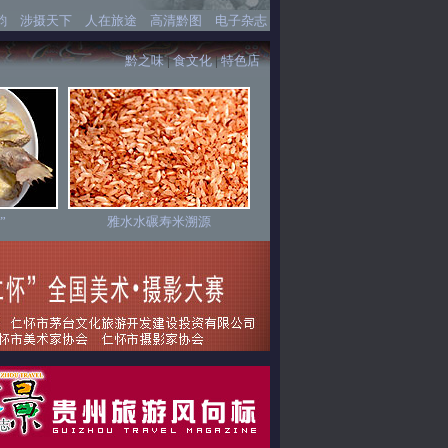
韵
涉摄天下
人在旅途
高清黔图
电子杂志
黔之味
|
食文化
|
特色店
”
雅水水碾寿米溯源