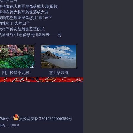
高吊芦笙节
寨傅友德大将军雕像落成大典(视频)
寨傅友德大将军雕像落成大典
安顺屯堡银饰展邀您共“银”天下
的辣椒 红火的日子
大将军傅友德雕像奠基仪式
代新征程·共创多彩贵州新未来——贵
四川松潘小九寨--
雪山梁云海
780号-1
贵公网安备 52010302000380号
码：550001