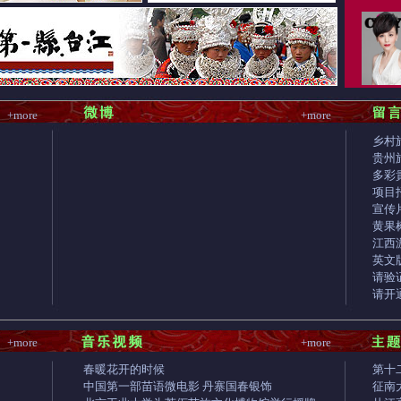
+more
+more
乡村
贵州
多彩
项目
宣传
黄果
江西
英文
请验
请开通
+more
+more
春暖花开的时候
第十
中国第一部苗语微电影 丹寨国春银饰
征南