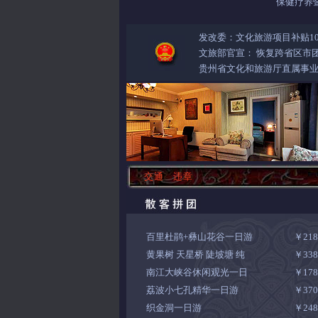
保健疗养
发改委：文化旅游项目补贴10
文旅部官宣： 恢复跨省区市
贵州省文化和旅游厅直属事业
交通
违章
百里杜鹃+彝山花谷一日游
￥21
黄果树 天星桥 陡坡塘 纯
￥33
南江大峡谷休闲观光一日
￥17
荔波小七孔精华一日游
￥37
织金洞一日游
￥24