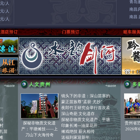
青岛
0元/人
南昌
8元/人
南昌
8元/人
镜头下的非遗：深山苗寨的
蒙正苗族尊"孟获·尤抄"
—
夜郎竹王研究会举行首次孟
深山奇葩 文化遗存
河
探秘非物质文化遗产：平塘
探秘非物质文化遗
贵州省
村
印象长滩---油菜花开
产：平塘傩技——上
2026
扎苗
傩戏绝技 薪火相传
刀山下火海传奇
滩
送福到家迎新年