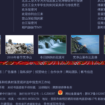
北京工业大学为芳佤苗族文化博物馆举行授牌
从江
北京工业大学学生到剑河采风学习传统秀艺
傅家
欢乐翁密河
傅家
欢迎你到台江来
首届
苗山深处我的家
火红
台江翁密河
征南
相约姊妹节MV
新时
2016年春节梵净山
冬日静静的花溪河
梵净山瀑布云及佛
图
广告服务
隐私保护
招贤纳士
合作伙伴
网站团队
帐号信息
┊
┊
┊
┊
┊
┊
落和经典村落景观评选申报贵州工作站
所有
未经书面授权不得转载 法律顾问：腾辉律师事务所
黔ICP备10200
行旅行社 旅行社许可证号：L-GZ00397
网站备案编号：
6576126 传真：+86.0851.86581256 地址：贵阳市南明区晒田坝路鸿源居6栋17号 邮政编
民主建国会
贵州省写作学会
贵州省艺术摄影学会