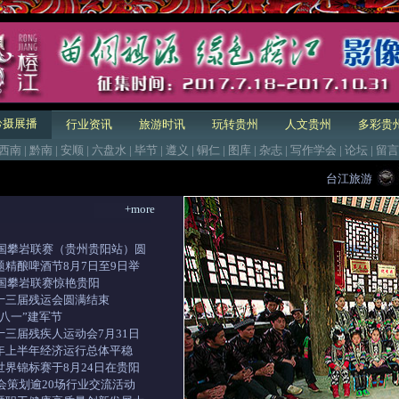
黔摄展播
行业资讯
旅游时讯
玩转贵州
人文贵州
多彩贵
西南
|
黔南
|
安顺
|
六盘水
|
毕节
|
遵义
|
铜仁
|
图库
|
杂志
|
写作学会
|
论坛
|
留言
台江旅游
+more
中国攀岩联赛（贵州贵阳站）圆
题精酿啤酒节8月7日至9日举
中国攀岩联赛惊艳贵阳
十三届残运会圆满结束
八一”建军节
十三届残疾人运动会7月31日
年上半年经济运行总体平稳
世界锦标赛于8月24日在贵阳
博会策划逾20场行业交流活动