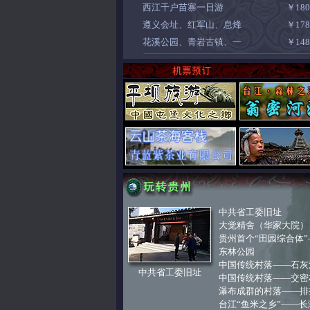
西江千户苗寨一日游
￥18
遵义会址、红军山、息烽
￥17
花溪公园、青岩古镇、一
￥14
中共省工委旧址
大觉精舍（华家大院）
贵州首个“田园综合体”
东林公园
中国传统村落——石灰
中共省工委旧址
中国传统村落——交密
瀑布成群的村落——排
台江“鱼米之乡”——长